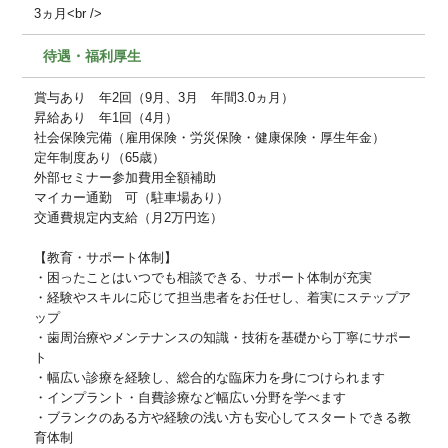
3ヵ月<br />
待遇・福利厚生
賞与あり 年2回（9月、3月 年間3.0ヵ月）
昇給あり 年1回（4月）
社会保険完備（雇用保険・労災保険・健康保険・厚生年金）
定年制度あり（65歳）
外部セミナー参加費用全額補助
マイカー通勤 可（駐車場あり）
交通費規定内支給（月2万円迄）
【教育・サポート体制】
・困ったことはいつでも相談できる、サポート体制が充実
・経験やスキルに応じて担当患者をお任せし、着実にステップア
ップ
・歯周治療やメンテナンスの知識・技術を基礎から丁寧にサポー
ト
・幅広い診療を経験し、総合的な臨床力を身につけられます
・インプラント・自費診療など幅広い分野を学べます
・ブランクのある方や経験の浅い方も安心してスタートできる教
育体制