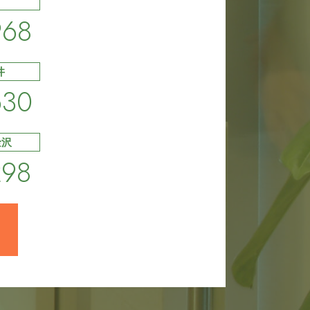
968
井
630
金沢
298