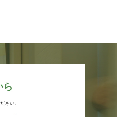
から
ください。