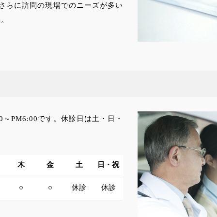
さらに訪問の現場でのニーズが多い
す。
0～PM6:00です。休診日は土・日・
木
金
土
日・祝
○
○
休診
休診