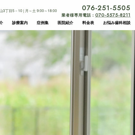
076-251-5505
目5－10 | 月～土 9:00～18:00
070-5575-8211
業者様専用電話：
介
診療案内
症例集
医院紹介
料金表
お悩み歯科相談
負担の少ない治療
訪問診療
負担の少ない治療
訪問診療