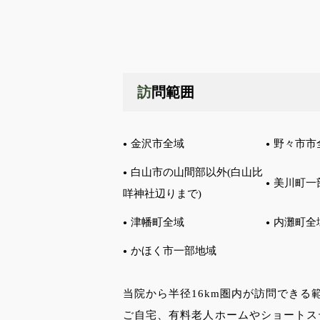
訪問範囲
金沢市全域
野々市市
白山市の山間部以外(白山比
美川町一
咩神社辺りまで)
津幡町全域
内灘町全
かほく市一部地域
当院から半径16km圏内が訪問できる
ご自宅、有料老人ホームやショートス