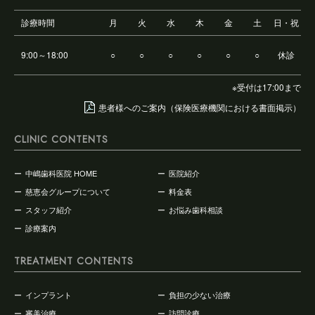
診療時間
月
火
水
木
金
土
日・祝
9:00～18:00
○
○
○
○
○
○
休診
※受付は17:00まで
患者様へのご案内（保険医療機関における書面掲示）
CLINIC CONTENTS
中嶋歯科医院 HOME
医院紹介
慈恵会グループについて
料金表
スタッフ紹介
お悩み歯科相談
診療案内
TREATMENT CONTENTS
インプラント
負担の少ない治療
審美治療
訪問診療