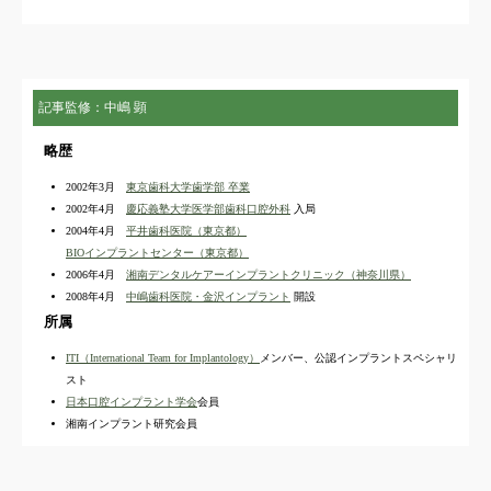
記事監修：中嶋 顕
略歴
2002年3月
東京歯科大学歯学部 卒業
2002年4月
慶応義塾大学医学部歯科口腔外科
入局
2004年4月
平井歯科医院（東京都）
BIOインプラントセンター（東京都）
2006年4月
湘南デンタルケアーインプラントクリニック（神奈川県）
2008年4月
中嶋歯科医院・金沢インプラント
開設
所属
ITI（International Team for Implantology）
メンバー、公認インプラントスペシャリ
スト
日本口腔インプラント学会
会員
湘南インプラント研究会員