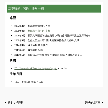
記事監修：院長 浦井 一樹
略歴
2002年4月 新潟大学歯学部 入学
2008年3月
新潟大学歯学部 卒業
2008年4月 新潟大学医歯学総合病院 入職（歯科医師卒業後臨床研修）
2009年4月 公益社団法人石川勤労者医療協会城北歯科 入職
2014年4月 城北歯科 所長就任
2019年5月 城北歯科 退職
2019年6月 医療法人社団慈恵会 中嶋歯科医院 入職現在に至る
所属
ITI（International Team for Implantology）
メンバー
生年月日
1983（昭和58）年10月16日
新しい記事
過去の記事