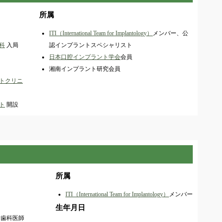
所属
ITI（International Team for Implantology）
メンバー、公
科
入局
認インプラントスペシャリスト
日本口腔インプラント学会
会員
湘南インプラント研究会員
トクリニ
ト
開設
所属
ITI（International Team for Implantology）
メンバー
生年月日
（歯科医師