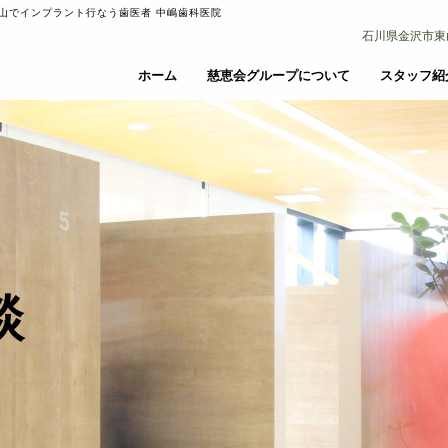
山でインプラント行なう歯医者 中嶋歯科医院
石川県金沢市東山3丁
ホーム
慈恵会グループについて
スタッフ紹
談
審美歯科・ホワイトニング
矯正歯科
審美歯科・ホワイトニング
矯正歯科