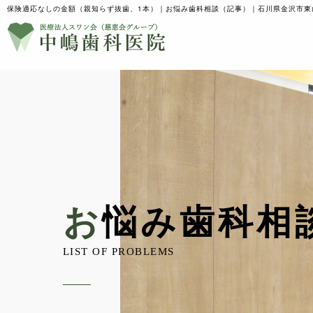
保険適応なしの金額（親知らず抜歯、1本）｜お悩み歯科相談（記事）｜石川県金沢市東
TREATMENT
診療案内
TREATMENT
診療案内
お悩み歯科相
一般治療
インプラント
LIST OF PROBLEMS
一般治療
インプラント