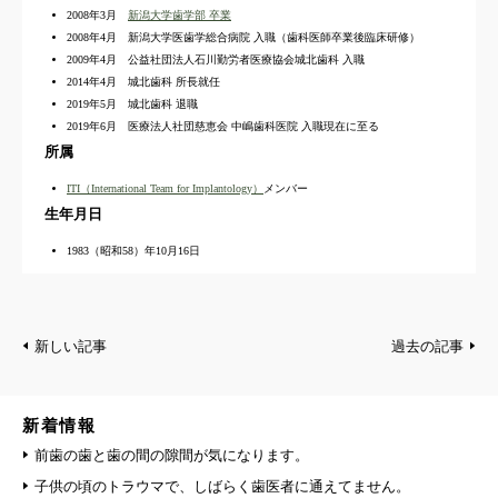
2008年3月
新潟大学歯学部 卒業
2008年4月 新潟大学医歯学総合病院 入職（歯科医師卒業後臨床研修）
2009年4月 公益社団法人石川勤労者医療協会城北歯科 入職
2014年4月 城北歯科 所長就任
2019年5月 城北歯科 退職
2019年6月 医療法人社団慈恵会 中嶋歯科医院 入職現在に至る
所属
ITI（International Team for Implantology）
メンバー
生年月日
1983（昭和58）年10月16日
新しい記事
過去の記事
新着情報
前歯の歯と歯の間の隙間が気になります。
子供の頃のトラウマで、しばらく歯医者に通えてません。