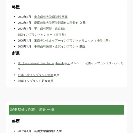
略歴
2002年3月
東京歯科大学歯学部 卒業
2002年4月
慶応義塾大学医学部歯科口腔外科
入局
2004年4月
平井歯科医院（東京都）
BIOインプラントセンター（東京都）
2006年4月
湘南デンタルケアーインプラントクリニック（神奈川県）
2008年4月
中嶋歯科医院・金沢インプラント
開設
所属
ITI（International Team for Implantology）
メンバー、公認インプラントスペシャリ
スト
日本口腔インプラント学会
会員
湘南インプラント研究会員
記事監修：院長 浦井 一樹
略歴
2002年4月 新潟大学歯学部 入学