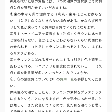
神経を抜いた後の変色には、３つの治療の選択肢とその利
点欠点を説明させていただきますね。
①歯の中から薬で漂白する（利点）歯をほとんど削らな
い （欠点）白くなりきらない場合がある。かならず後戻
りして色が戻ってくる費用は自費で２万円になります。
②ラミネートベニアを装着する（利点）クラウンに比べる
と歯を削らない。色はほとんどわからないくらい周囲にあ
わせられる （欠点）クラウンに比べるともろい。はずれ
るリスクがある。
③クラウンとよばれる被せものにする（利点）色を確実に
あわせられる。ベニアよりも強度的に優れている （欠
点）歯を削る量が多いといったところでしょうか。
②、③の治療費についてはHPの
費用一覧
を参照してくださ
い。
保険適応で治すとしたら、クラウンの素材をプラスチック
にするということになりますが、色を完全にあわせること
は難しく、また変色してくるので、見た目を治そうと思っ
て治療する場合にはあまりおすすめできません。