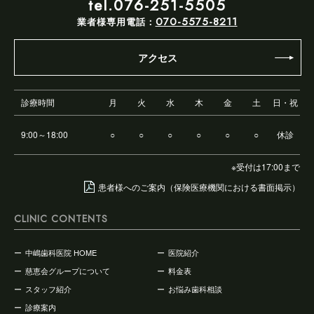
tel.076-251-5505
070-5575-8211
業者様専用電話：
アクセス
診療時間
月
火
水
木
金
土
日・祝
9:00～18:00
○
○
○
○
○
○
休診
※受付は17:00まで
患者様へのご案内（保険医療機関における書面掲示）
CLINIC CONTENTS
中嶋歯科医院 HOME
医院紹介
慈恵会グループについて
料金表
スタッフ紹介
お悩み歯科相談
診療案内