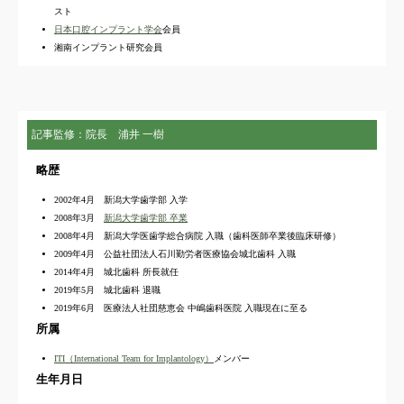
スト
日本口腔インプラント学会
会員
湘南インプラント研究会員
記事監修：院長 浦井 一樹
略歴
2002年4月 新潟大学歯学部 入学
2008年3月
新潟大学歯学部 卒業
2008年4月 新潟大学医歯学総合病院 入職（歯科医師卒業後臨床研修）
2009年4月 公益社団法人石川勤労者医療協会城北歯科 入職
2014年4月 城北歯科 所長就任
2019年5月 城北歯科 退職
2019年6月 医療法人社団慈恵会 中嶋歯科医院 入職現在に至る
所属
ITI（International Team for Implantology）
メンバー
生年月日