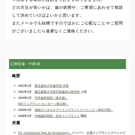
どの方法が良いかは、歯の状態や、ご希望にあわせて相談
して決めていけばよいかと思います。
またメールでも結構ですのでほかにご心配なことやご質問
がございましたら遠慮なくご連絡ください。
記事監修：中嶋 顕
略歴
2002年3月
東京歯科大学歯学部 卒業
2002年4月
慶応義塾大学医学部歯科口腔外科
入局
2004年4月
平井歯科医院（東京都）
BIOインプラントセンター（東京都）
2006年4月
湘南デンタルケアーインプラントクリニック（神奈川県）
2008年4月
中嶋歯科医院・金沢インプラント
開設
所属
ITI（International Team for Implantology）
メンバー、公認インプラントスペシャリ