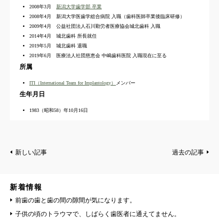
2008年3月
新潟大学歯学部 卒業
2008年4月 新潟大学医歯学総合病院 入職（歯科医師卒業後臨床研修）
2009年4月 公益社団法人石川勤労者医療協会城北歯科 入職
2014年4月 城北歯科 所長就任
2019年5月 城北歯科 退職
2019年6月 医療法人社団慈恵会 中嶋歯科医院 入職現在に至る
所属
ITI（International Team for Implantology）
メンバー
生年月日
1983（昭和58）年10月16日
新しい記事
過去の記事
新着情報
前歯の歯と歯の間の隙間が気になります。
子供の頃のトラウマで、しばらく歯医者に通えてません。