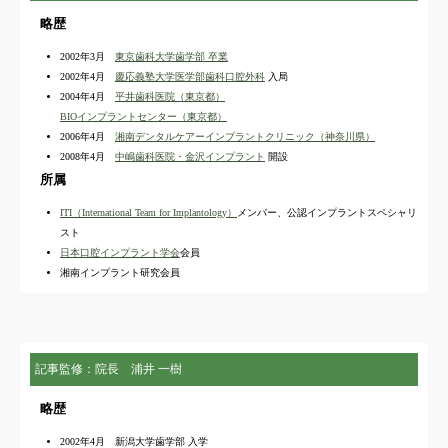
略歴
2002年3月
東京歯科大学歯学部 卒業
2002年4月
慶応義塾大学医学部歯科口腔外科
入局
2004年4月
平井歯科医院（東京都）
BIOインプラントセンター（東京都）
2006年4月
湘南デンタルケアーインプラントクリニック（神奈川県）
2008年4月
中嶋歯科医院・金沢インプラント
開設
所属
ITI（International Team for Implantology）
メンバー、公認インプラントスペシャリ
スト
日本口腔インプラント学会
会員
湘南インプラント研究会員
記事監修：院長 浦井 一樹
略歴
2002年4月 新潟大学歯学部 入学