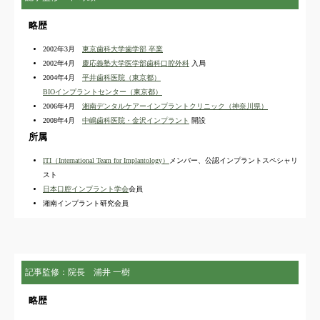
略歴
2002年3月
東京歯科大学歯学部 卒業
2002年4月
慶応義塾大学医学部歯科口腔外科
入局
2004年4月
平井歯科医院（東京都）
BIOインプラントセンター（東京都）
2006年4月
湘南デンタルケアーインプラントクリニック（神奈川県）
2008年4月
中嶋歯科医院・金沢インプラント
開設
所属
ITI（International Team for Implantology）
メンバー、公認インプラントスペシャリ
スト
日本口腔インプラント学会
会員
湘南インプラント研究会員
記事監修：院長 浦井 一樹
略歴