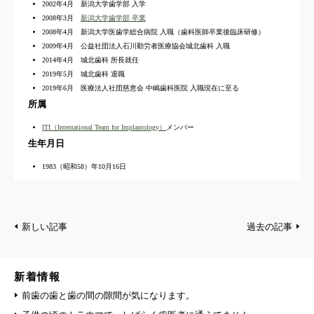
2002年4月 新潟大学歯学部 入学
2008年3月
新潟大学歯学部 卒業
2008年4月 新潟大学医歯学総合病院 入職（歯科医師卒業後臨床研修）
2009年4月 公益社団法人石川勤労者医療協会城北歯科 入職
2014年4月 城北歯科 所長就任
2019年5月 城北歯科 退職
2019年6月 医療法人社団慈恵会 中嶋歯科医院 入職現在に至る
所属
ITI（International Team for Implantology）
メンバー
生年月日
1983（昭和58）年10月16日
新しい記事
過去の記事
新着情報
前歯の歯と歯の間の隙間が気になります。