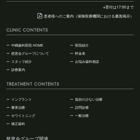
※受付は17:00まで
患者様へのご案内（保険医療機関における書面掲示）
CLINIC CONTENTS
中嶋歯科医院 HOME
医院紹介
慈恵会グループについて
料金表
スタッフ紹介
お悩み歯科相談
診療案内
TREATMENT CONTENTS
インプラント
負担の少ない治療
審美治療
訪問診療
ホワイトニング
一般治療
矯正歯科
慈恵会グループ関連