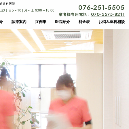
嶋歯科医院
076-251-5505
目5－10 | 月～土 9:00～18:00
070-5575-8211
業者様専用電話：
介
診療案内
症例集
医院紹介
料金表
お悩み歯科相談
負担の少ない治療
訪問診療
負担の少ない治療
訪問診療