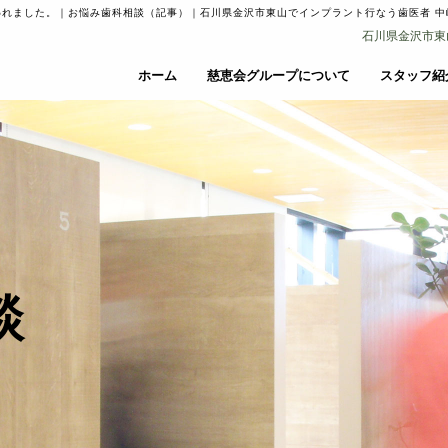
れました。｜お悩み歯科相談（記事）｜石川県金沢市東山でインプラント行なう歯医者 中
石川県金沢市東山3丁
ホーム
慈恵会グループについて
スタッフ紹
談
審美歯科・ホワイトニング
矯正歯科
審美歯科・ホワイトニング
矯正歯科