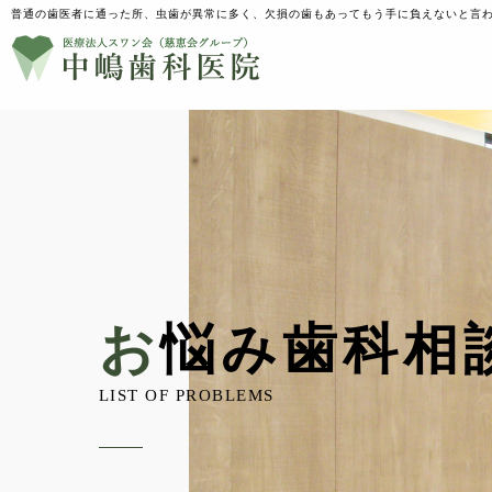
普通の歯医者に通った所、虫歯が異常に多く、欠損の歯もあってもう手に負えないと言わ
TREATMENT
診療案内
TREATMENT
診療案内
お悩み歯科相
一般治療
インプラント
LIST OF PROBLEMS
一般治療
インプラント