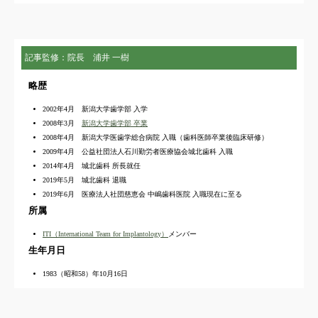
記事監修：院長 浦井 一樹
略歴
2002年4月 新潟大学歯学部 入学
2008年3月
新潟大学歯学部 卒業
2008年4月 新潟大学医歯学総合病院 入職（歯科医師卒業後臨床研修）
2009年4月 公益社団法人石川勤労者医療協会城北歯科 入職
2014年4月 城北歯科 所長就任
2019年5月 城北歯科 退職
2019年6月 医療法人社団慈恵会 中嶋歯科医院 入職現在に至る
所属
ITI（International Team for Implantology）
メンバー
生年月日
1983（昭和58）年10月16日