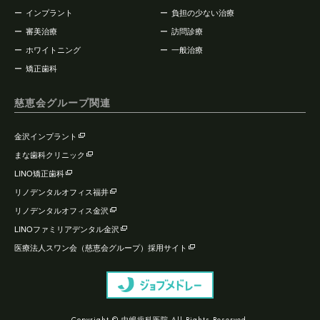
インプラント
負担の少ない治療
審美治療
訪問診療
ホワイトニング
一般治療
矯正歯科
慈恵会グループ関連
金沢インプラント
まな歯科クリニック
LINO矯正歯科
リノデンタルオフィス福井
リノデンタルオフィス金沢
LINOファミリアデンタル金沢
医療法人スワン会（慈恵会グループ）採用サイト
Copyright © 中嶋歯科医院 All Rights Reserved.