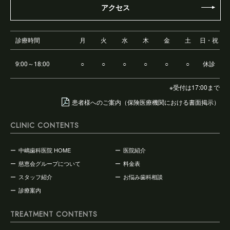
アクセス
診療時間
月
火
水
木
金
土
日・祝
9:00～18:00
○
○
○
○
○
○
休診
※受付は17:00まで
患者様へのご案内（保険医療機関における書面掲示）
CLINIC CONTENTS
中嶋歯科医院 HOME
医院紹介
慈恵会グループについて
料金表
スタッフ紹介
お悩み歯科相談
診療案内
TREATMENT CONTENTS