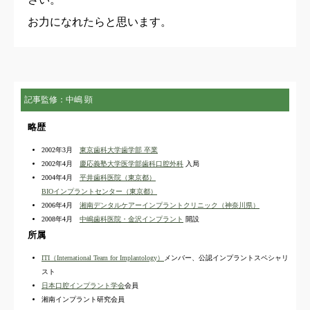
お力になれたらと思います。
記事監修：中嶋 顕
略歴
2002年3月
東京歯科大学歯学部 卒業
2002年4月
慶応義塾大学医学部歯科口腔外科
入局
2004年4月
平井歯科医院（東京都）
BIOインプラントセンター（東京都）
2006年4月
湘南デンタルケアーインプラントクリニック（神奈川県）
2008年4月
中嶋歯科医院・金沢インプラント
開設
所属
ITI（International Team for Implantology）
メンバー、公認インプラントスペシャリ
スト
日本口腔インプラント学会
会員
湘南インプラント研究会員